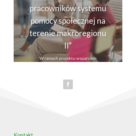
pracowników systemu
pomocy społecznej na
terenie makroregionu
II”
W ramach projektu wsparciem
szkoleniowym objętych zostanie łącznie 2
020 pracowników instytucji pomocy i
integracji społecznej, w tym 1 140 osób
wykonujących zadania na terenie
województw małopolskiego i opolskiego
oraz 880 osób realizujących zadania na
terenie województwa śląskiego.
Kontakt